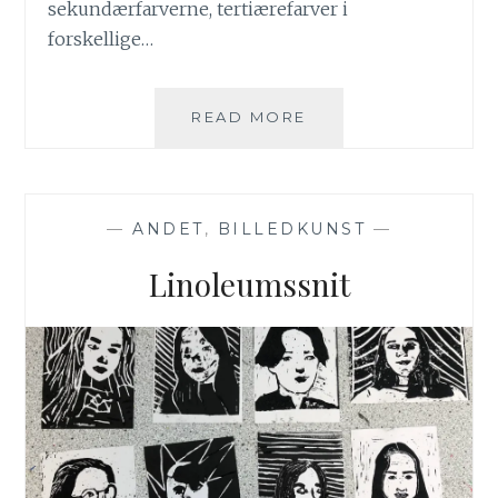
sekundærfarverne, tertiærefarver i
forskellige…
DYREØJNE
READ MORE
—
ANDET
,
BILLEDKUNST
—
Linoleumssnit