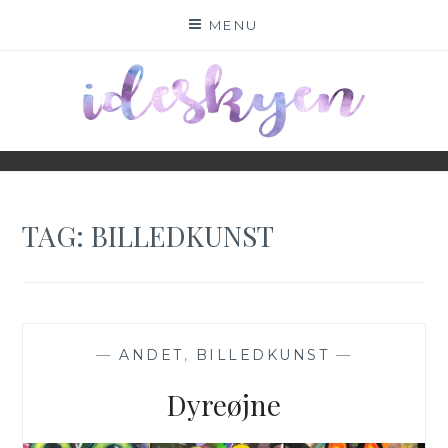
Skip
MENU
to
content
WWW.IDESKYEN.DK
KREATIVE IDEER TIL DELING
TAG:
BILLEDKUNST
—
ANDET
,
BILLEDKUNST
—
Dyreøjne