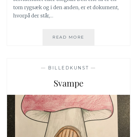
tom rygsæk og i den anden, er et dokument,
hvorpå der står,…
RYGSÆKKEN
READ MORE
OM
MIG
—
BILLEDKUNST
—
Svampe