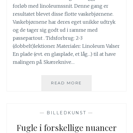
forløb med linoleumssnit. Denne gang er
resultatet blevet disse flotte vaskebjørnene.
Vaskebjørnene har deres eget unikke udtryk
og de tager sig godt ud i ramme med
passepartout . Tidsforbrug: 2-3
(dobbelt)lektioner Materialer: Linoleum Valser
En plade (evt. en glasplade, et låg…) til at have
malingen på. Skæreknive…
VASKEBJØRNE
READ MORE
–
4.KLASSE
—
BILLEDKUNST
—
Fugle i forskellige nuancer