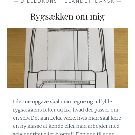
—
BILLEDKUNST
,
BLANDET
,
DANSK
—
Rygsækken om mig
I denne opgave skal man tegne og udfylde
rygsækkens felter ud fra, hvad der passer om
en selv. Det kan f.eks. være. hvis man skal lære
en ny klasse at kende eller man arbejder med
selvidentitet eller biografi. Den ene fil er en