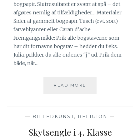
bogpapir. Slutresultatet er svært at spå – det
afgøres nemlig af tilfældigheder… Materialer:
Sider af gammelt bogpapir Tusch (evt. sort)
farveblyanter eller Caran d’ache
Fremgangsmåde: Prik alle bogstaverne som
har dit fornavns bogstav – hedder du f.eks.
Julia, prikker du alle ordenes “j” ud. Prik dem
både, når…
GENBRUG
READ MORE
–
FINE
VÆSENER
—
BILLEDKUNST
,
RELIGION
—
Skytsengle i 4. Klasse