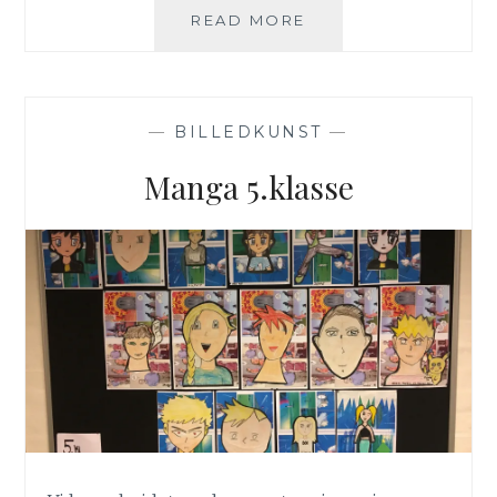
FARVELÆRE:
READ MORE
HÆFTE
KLAR
TIL
UNDERVISNING
—
BILLEDKUNST
—
Manga 5.klasse