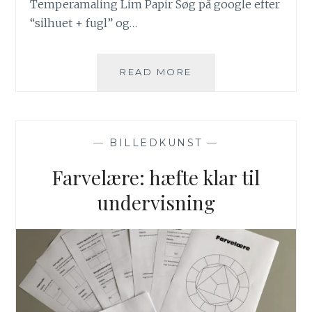
Temperamaling Lim Papir Søg på google efter
“silhuet + fugl” og…
FUGLE
READ MORE
I
FORSKELLIGE
NUANCER
—
BILLEDKUNST
—
Farvelære: hæfte klar til
undervisning