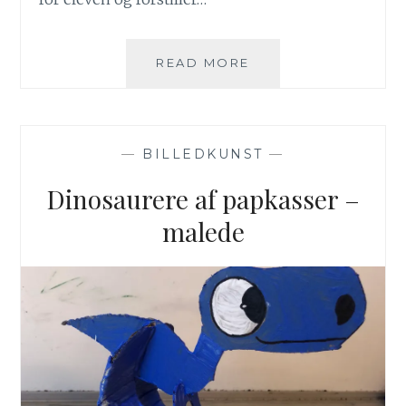
SKYTSENGLE
READ MORE
I
4.
KLASSE
—
BILLEDKUNST
—
Dinosaurere af papkasser –
malede