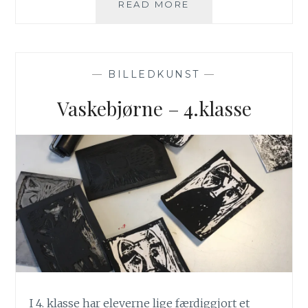
DINOSAUR
READ MORE
AF
PAPKASSER
—
BILLEDKUNST
—
Vaskebjørne – 4.klasse
I 4. klasse har eleverne lige færdiggjort et