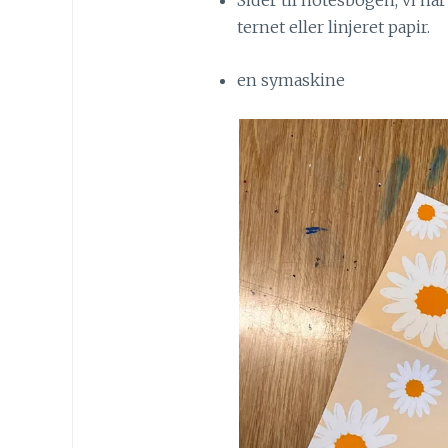
Sider til notesbogen, vi h
ternet eller linjeret papir.
en symaskine