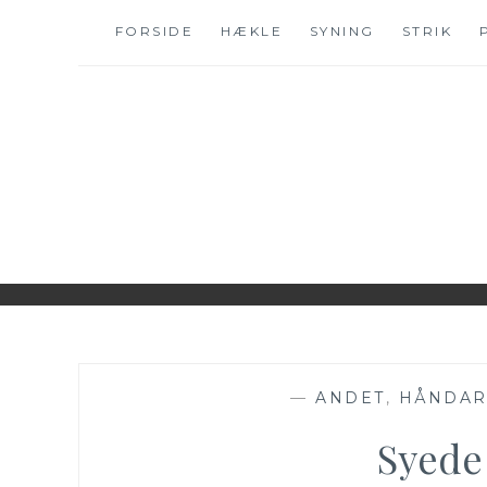
Skip
FORSIDE
HÆKLE
SYNING
STRIK
to
content
WWW.IDESKYEN.
KREATIVE IDEER TIL DELING
—
ANDET
,
HÅNDAR
Syede