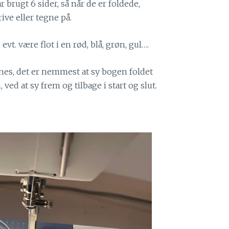
r brugt 6 sider, så når de er foldede,
ive eller tegne på.
t. være flot i en rød, blå, grøn, gul….
ynes, det er nemmest at sy bogen foldet
ved at sy frem og tilbage i start og slut.