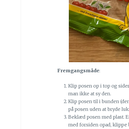
Fremgangsmåde
:
Klip posen op i top og sid
man ikke at sy den.
Klip posen til i bunden (de
på posen uden at bryde lu
Beklæd posen med plast. Et 
med forsiden opad, klippe 