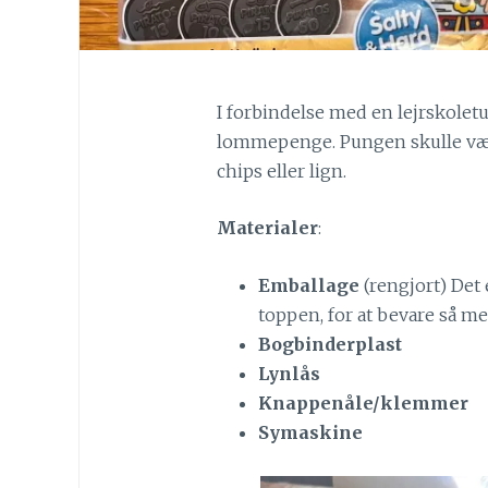
I forbindelse med en lejrskoletu
lommepenge. Pungen skulle være 
chips eller lign.
Materialer
:
Emballage
(rengjort) Det 
toppen, for at bevare så m
Bogbinderplast
Lynlås
Knappenåle/klemmer
Symaskine