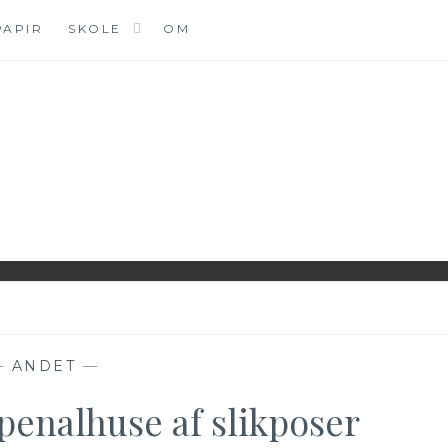
PAPIR
SKOLE
OM
DK
—
ANDET
—
penalhuse af slikposer