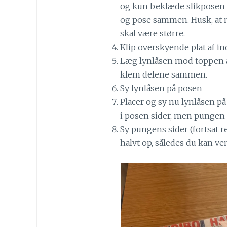
og kun beklæde slikposen 
og pose sammen. Husk, at 
skal være større.
Klip overskyende plat af ind
Læg lynlåsen mod toppen a
klem delene sammen.
Sy lynlåsen på posen
Placer og sy nu lynlåsen på
i posen sider, men pungen 
Sy pungens sider (fortsat r
halvt op, således du kan ve