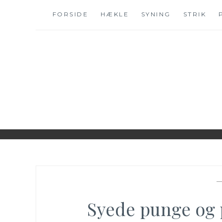
Skip
FORSIDE
HÆKLE
SYNING
STRIK
to
content
WWW.IDESKYEN.
KREATIVE IDEER TIL DELING
Syede punge og 