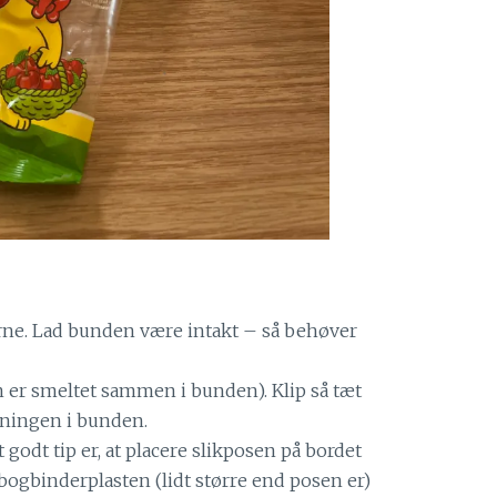
erne. Lad bunden være intakt – så behøver
n er smeltet sammen i bunden). Klip så tæt
kningen i bunden.
godt tip er, at placere slikposen på bordet
bogbinderplasten (lidt større end posen er)