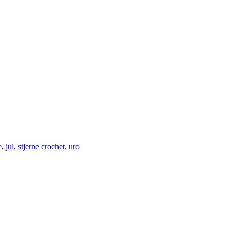
e
,
jul
,
stjerne crochet
,
uro