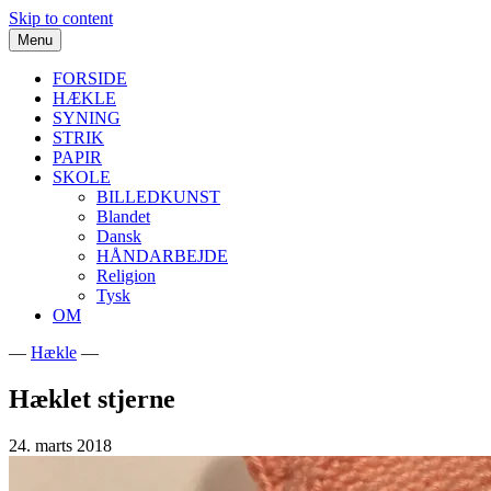
Skip to content
Menu
FORSIDE
HÆKLE
SYNING
STRIK
PAPIR
SKOLE
BILLEDKUNST
Blandet
Dansk
HÅNDARBEJDE
Religion
Tysk
OM
—
Hækle
—
Kreative ideer til deling
www.ideskyen.dk
Hæklet stjerne
24. marts 2018