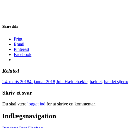
Share this:
Print
Email
Pinterest
Facebook
Related
24. marts 2018
4. januar 2018
Julia
Hækle
hækle
,
hæklet
,
hæklet stjern
Skriv et svar
Du skal være
logget ind
for at skrive en kommentar.
Indlægsnavigation