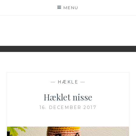
Skip
MENU
to
content
WWW.IDESKYEN.DK
KREATIVE IDEER TIL DELING
—
HÆKLE
—
Hæklet nisse
16. DECEMBER 2017