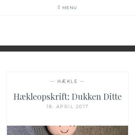
Skip
MENU
to
content
WWW.IDESKYEN.DK
KREATIVE IDEER TIL DELING
—
HÆKLE
—
Hækleopskrift: Dukken Ditte
18. APRIL 2017