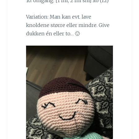
10. omgang: [1 fm, 2 fm sm] x6 (12)
Variation: Man kan evt. lave
knoldene større eller mindre. Give
dukken én eller to… 🙂