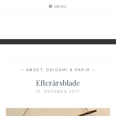
Skip
MENU
to
content
WWW.IDESKYEN.DK
KREATIVE IDEER TIL DELING
—
ANDET
,
ORIGAMI & PAPIR
—
Efterårsblade
15. OKTOBER 2017