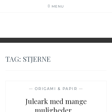
Skip
MENU
to
content
WWW.IDESKYEN.DK
KREATIVE IDEER TIL DELING
TAG:
STJERNE
—
ORIGAMI & PAPIR
—
Juleark med mange
muligheder…