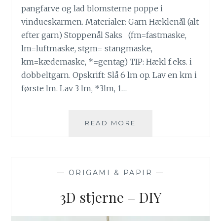
pangfarve og lad blomsterne poppe i
vindueskarmen. Materialer: Garn Hæklenål (alt
efter garn) Stoppenål Saks (fm=fastmaske,
lm=luftmaske, stgm= stangmaske,
km=kædemaske, *=gentag) TIP: Hækl f.eks. i
dobbeltgarn. Opskrift: Slå 6 lm op. Lav en km i
første lm. Lav 3 lm, *3lm, 1…
HÆKLET
READ MORE
MELLEMLÆGSSERVI
—
ORIGAMI & PAPIR
—
3D stjerne – DIY