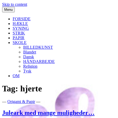
Skip to content
Menu
FORSIDE
HÆKLE
SYNING
STRIK
PAPIR
SKOLE
BILLEDKUNST
Blandet
Dansk
HÅNDARBEJDE
Religion
Tysk
OM
Tag:
hjerte
Kreative ideer til deling
www.ideskyen.dk
—
Origami & Papir
—
Juleark med mange muligheder…