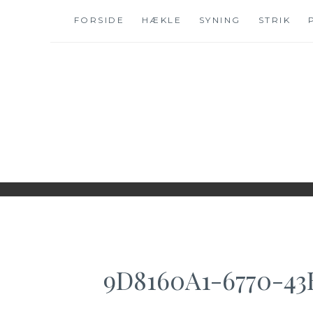
Skip
FORSIDE
HÆKLE
SYNING
STRIK
to
content
WWW.IDESKYEN.
KREATIVE IDEER TIL DELING
9D8160A1-6770-4