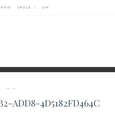
PAPIR
SKOLE
OM
DK
— —
3B2-ADD8-4D5182FD464C