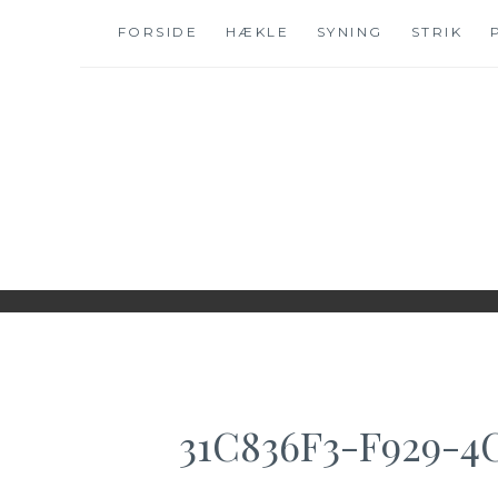
Skip
FORSIDE
HÆKLE
SYNING
STRIK
to
content
WWW.IDESKYEN.
KREATIVE IDEER TIL DELING
31C836F3-F929-4