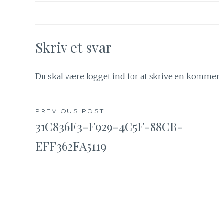
Skriv et svar
Du skal være
logget ind
for at skrive en kommen
Indlægsnavigation
PREVIOUS POST
31C836F3-F929-4C5F-88CB-
EFF362FA5119