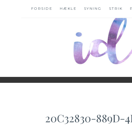
Skip
FORSIDE
HÆKLE
SYNING
STRIK
to
content
WWW.IDESKYEN.
KREATIVE IDEER TIL DELING
20C32830-889D-4