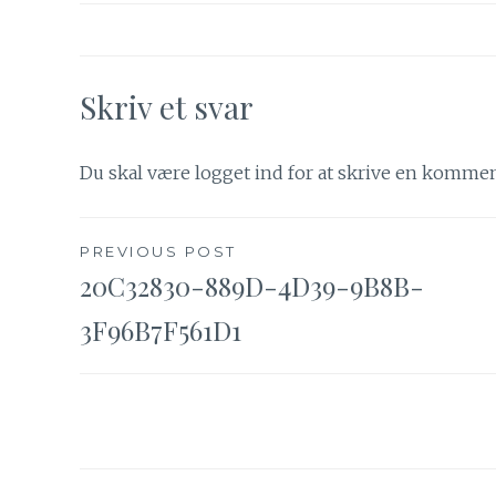
Skriv et svar
Du skal være
logget ind
for at skrive en kommen
Indlægsnavigation
PREVIOUS POST
20C32830-889D-4D39-9B8B-
3F96B7F561D1