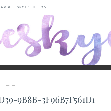
PAPIR
SKOLE
OM
DK
— —
D39-9B8B-3F96B7F561D1